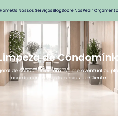
Home
Os Nossos Serviços
Blog
Sobre Nós
Pedir Orçament
Limpeza de Condomíni
geral de condomínios, em regime eventual ou pl
acordo com as preferências do Cliente.