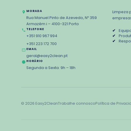
MORADA
Limpeza p
Rua Manuel Pinto de Azevedo, Nº 359
empresas
Armazém i – 4100-321 Porto
TELEFONE
✔
Equipa
+351 910 967 994
✔
Produt
✔
Respos
+351 223 172 700
EMAIL
geral@easy2clean.pt
HORÁRIO
Segunda a Sexta: 9h – 18h
©
2026
Easy2Clean
Trabalhe connosco
Política de Privac