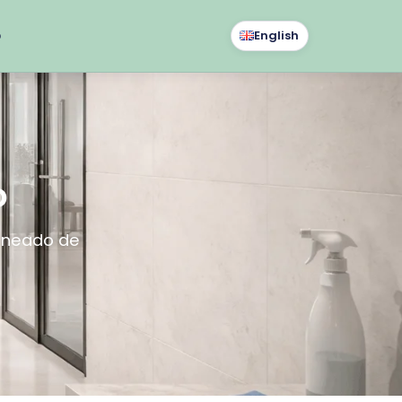
o
English
o
aneado de