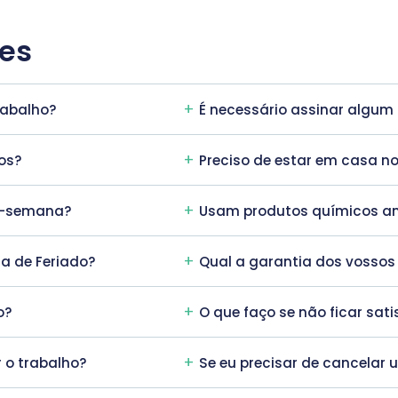
tes
rabalho?
É necessário assinar algum
dos?
Preciso de estar em casa 
de-semana?
Usam produtos químicos am
ia de Feriado?
Qual a garantia dos vossos
o?
O que faço se não ficar sati
 o trabalho?
Se eu precisar de cancelar 