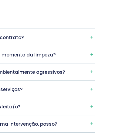
 contrato?
no momento da limpeza?
bientalmente agressivos?
 serviços?
sfeita/o?
uma intervenção, posso?