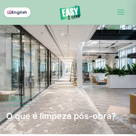
English
ARTIGO
O que é limpeza pós-obra?